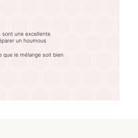
s sont une excellente
réparer un houmous
e que le mélange soit bien
alise un houmous et une
e pois chiche