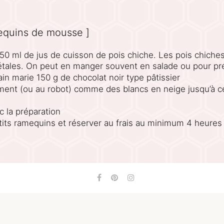
equins de mousse ]
150 ml de jus de cuisson de pois chiche. Les pois chiche
étales. On peut en manger souvent en salade ou pour p
ain marie 150 g de chocolat noir type pâtissier
ment (ou au robot) comme des blancs en neige jusqu’à c
c la préparation
tits ramequins et réserver au frais au minimum 4 heures
 avec des pois chiche et une tablette de chocolat, on ré
t…
t l’odeur de la mousse traditionnelle : on ne décèle pas l