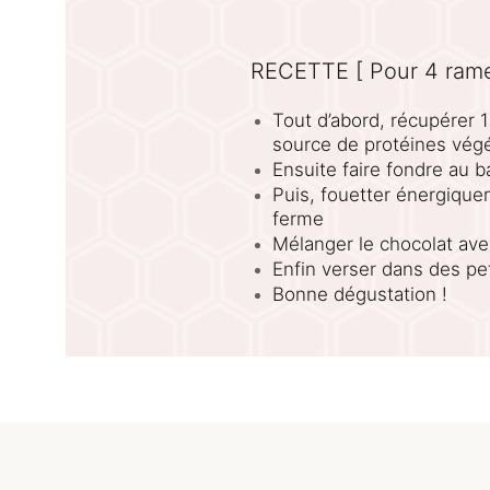
RECETTE [ Pour 4 ram
Tout d’abord, récupérer 
source de protéines vég
Ensuite faire fondre au b
Puis, fouetter énergique
ferme
Mélanger le chocolat ave
Enfin verser dans des pe
Bonne dégustation !
LES + DE LA RECETTE
Recette anti gaspi
:
mousse au chocola
Le goût, la texture e