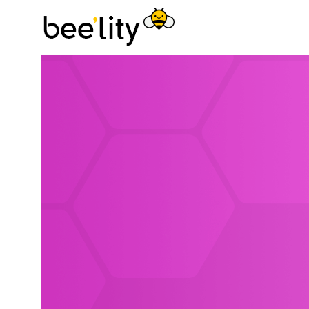
Astuces éco-
responsables pour
consommer
autrement et
simplement.