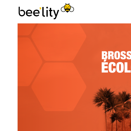
Astuces éco-
responsables pour
consommer
autrement et
simplement.