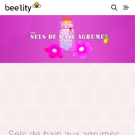
Astuces éco-
responsables pour
consommer
autrement et
simplement.
Sels de bain aux agrumes