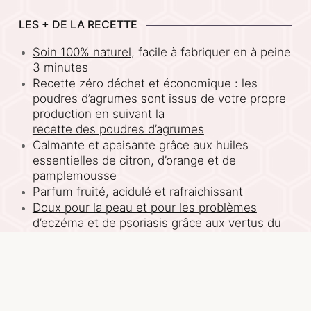
LES + DE LA RECETTE
Soin 100% naturel
, facile à fabriquer en à peine
3 minutes
Recette zéro déchet et économique : les
poudres d’agrumes sont issus de votre propre
production en suivant la
recette des poudres d’agrumes
Calmante et apaisante grâce aux huiles
essentielles de citron, d’orange et de
pamplemousse
Parfum fruité, acidulé et rafraichissant
Doux pour la peau et pour les problèmes
d’eczéma et de psoriasis
grâce aux vertus du
sel d’epsom et du curcuma
Adoucissant et assouplissant avec l’huile de
tournesol