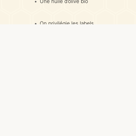
Une huile d’olive bio
On privilégie les labels
AOP, AOC ou IGP, gage
d’authenticité
Bouteille en verre ou en
vrac
En petite quantité car
l’huile d’olive perd de ses
qualités avec le temps.
On la conserve à l’abri de
la lumière
Vous avez d’autres astuces