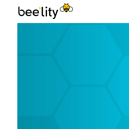
Astuces éco-
responsables pour
consommer
autrement et
simplement.