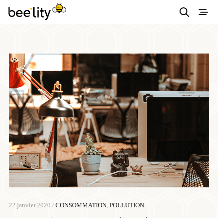
Astuces éco-
responsables pour
consommer
autrement et
simplement.
22 janvier 2020 /
CONSOMMATION
,
POLLUTION